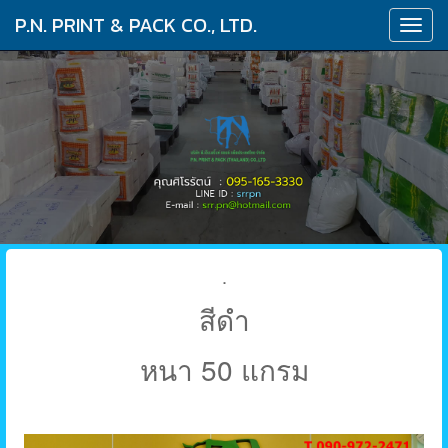
P.N. PRINT & PACK CO., LTD.
T
o
g
g
l
e
n
a
v
i
.
g
a
สีดำ
t
i
หนา 50 แกรม
o
n